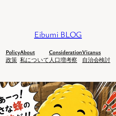
Eibumi BLOG
Policy
About
Consideration
Vicanus
政策
私について
人口増考察
自治会検討