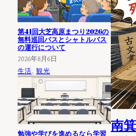
第41回大芝高原まつり2026の
無料巡回バスとシャトルバス
の運行について
2026年8月6日
生活
, 
観光
南
勉強や学びを進めるなら学習