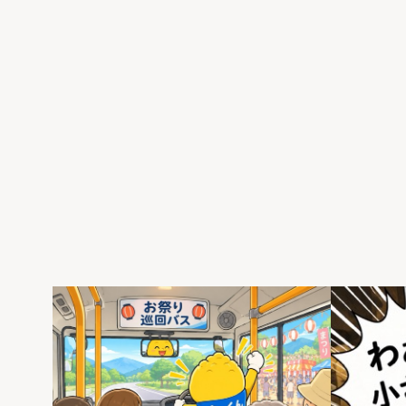
内
容
を
ス
キ
ッ
プ