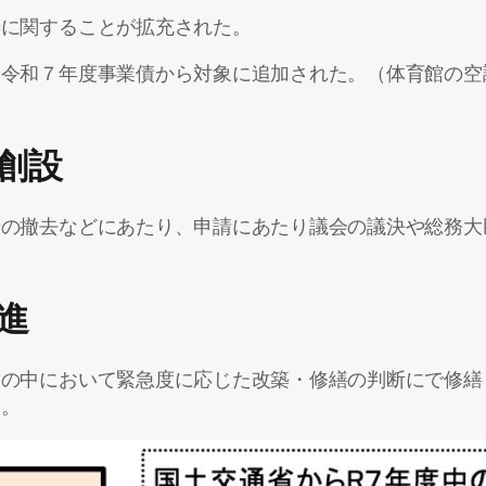
善に関することが拡充された。
、令和７年度事業債から対象に追加された。（体育館の空
創設
場の撤去などにあたり、申請にあたり議会の議決や総務大
進
その中において緊急度に応じた改築・修繕の判断にで修繕
た。