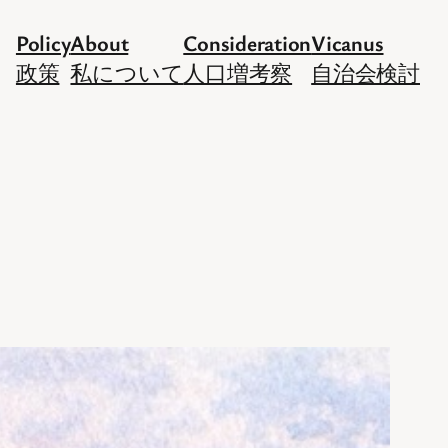
Policy
About
Consideration
Vicanus
政策
私について
人口増考察
自治会検討