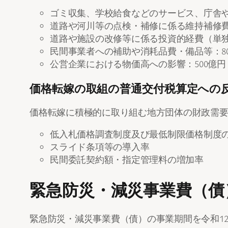
ゴミ収集、学校給食などのサービス、庁舎や
道路や河川等の点検・補修に係る維持補修費
道路や施設の改修等に係る投資的経費（単独）
民間事業者への補助や消耗品費・備品等：80
公営企業における物価高への影響：500億円
価格転嫁の取組の普通交付税算定への
価格転嫁に積極的に取り組む地方団体の財政需
低入札価格調査制度及び最低制限価格制度
スライド条項等の導入率
民間委託契約額・指定管理料の増加率
緊急防災・減災事業費（債
緊急防災・減災事業費（債）の事業期間を令和1