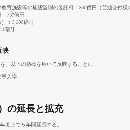
教育施設等の施設監理の委託料：800億円（普通交付税
：750億円
：3,000億円
0億円
反映
要を、以下の指標を用いて反映することに
の導入率
）の延長と拡充
2年度まで５年間延長する。