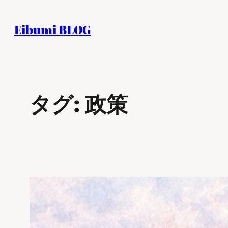
内
容
Eibumi BLOG
を
ス
キ
ッ
タグ:
政策
プ